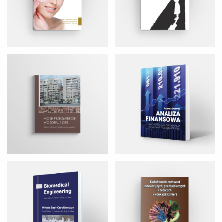
BIOMEDICAL ENGINEERING
KSZTAŁTOWANIE ZACHOWAŃ
INNOWACYJNYCH
EUROPEAN JOURNAL OF
Viofor – Twojemu zdrowiu na
MANAGEMENT AND SOCIAL SCIENCE
dobre