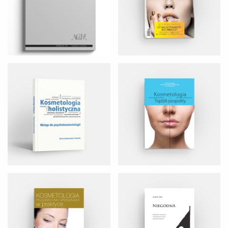
KOSMETOLOGIA PIELĘGNACYJNA I
NIEGODNA
UPIĘKSZAJĄCA
Moje Przedmieście. Wczoraj i dziś.
ANALIZA FINANSOWA
Album fotografii mieszkańców
osiedla