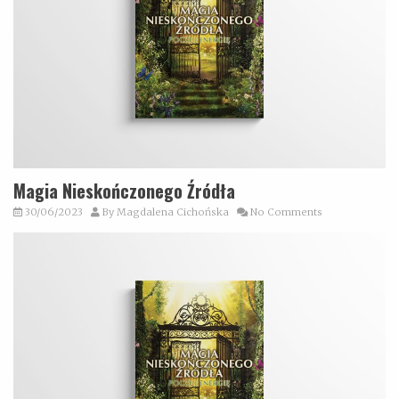
Magia Nieskończonego Źródła
30/06/2023
By
Magdalena Cichońska
No Comments