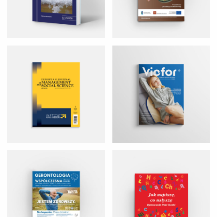
GERONTOLOGIA WSPÓŁCZESNA
JAK NAPISZĘ CO USŁYSZĘ.
RYMOWANKI PANI HANKI
OLDTIMERY
LASERY