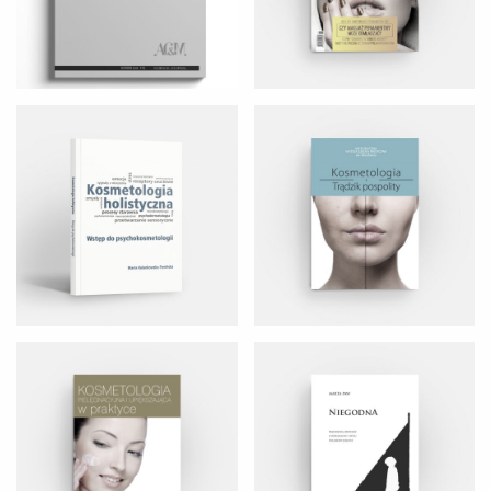
KOSMETOLOGIA PIELĘGNACYJNA I
NIEGODNA
UPIĘKSZAJĄCA
Moje Przedmieście. Wczoraj i dziś.
ANALIZA FINANSOWA
Album fotografii mieszkańców
osiedla