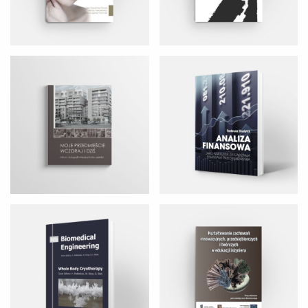
BIOMEDICAL ENGINEERING
KSZTAŁTOWANIE ZACHOWAŃ
INNOWACYJNYCH
EUROPEAN JOURNAL OF
Viofor – Twojemu zdrowiu na
MANAGEMENT AND SOCIAL SCIENCE
dobre