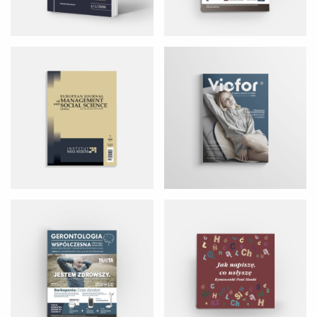
GERONTOLOGIA WSPÓŁCZESNA
JAK NAPISZĘ CO USŁYSZĘ.
RYMOWANKI PANI HANKI
OLDTIMERY
LASERY